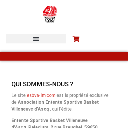
ESBVA-LM COMMUNITY
QUI SOMMES-NOUS ?
Le site
esbva-lm.com
est la propriété exclusive
de
Association
Entente Sportive Basket
Villeneuve d’Ascq
, qui l’édite.
Entente Sportive Basket Villeneuve
d’Ascq
Palacium, 2 rue Breughel
59650