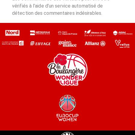
vérifiés à l’aide d’un service automatisé de
détection des commentaires indésirables.