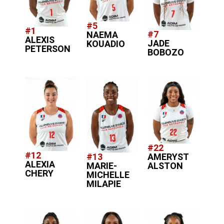
#5
#1
#7
NAEMA
ALEXIS
JADE
KOUADIO
PETERSON
BOBOZO
#22
#12
AMERYST
#13
ALEXIA
ALSTON
MARIE-
CHERY
MICHELLE
MILAPIE