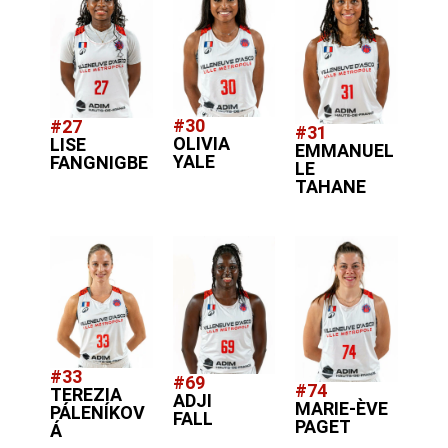
#30
#27
#31
OLIVIA
LISE
EMMANUEL
YALE
FANGNIGBE
LE
TAHANE
#33
#69
#74
TEREZIA
ADJI
MARIE-ÈVE
PÁLENÍKOV
FALL
PAGET
Á