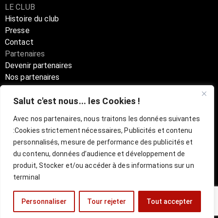
LE CLUB
Histoire du club
Presse
Contact
Partenaires
Devenir partenaires
Nos partenaires
Annuaire partenaires
Salut c'est nous... les Cookies !
Boutique
Avec nos partenaires, nous traitons les données suivantes
:
Cookies strictement nécessaires, Publicités et contenu
Billetterie Officielle ESBVA-LM
personnalisés, mesure de performance des publicités et
du contenu, données d’audience et développement de
mentions légales
l
CGU
produit, Stocker et/ou accéder à des informations sur un
terminal
Personnaliser
Tour rejeter
Tout accepter
Site réalisé par
VISUL3