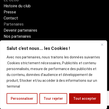
Histoire du club
Presse
Contact
Partenaires
Devenir partenaires
Nos partenaires
Annuaire partenaires
Salut c'est nous... les Cookies !
Boutique
Avec nos partenaires, nous traitons les données suivantes
:
Cookies strictement nécessaires, Publicités et contenu
Billetterie Officielle ESBVA-LM
personnalisés, mesure de performance des publicités et
du contenu, données d’audience et développement de
mentions légales
l
CGU
produit, Stocker et/ou accéder à des informations sur un
terminal
Personnaliser
Tour rejeter
Tout accepter
Site réalisé par
VISUL3