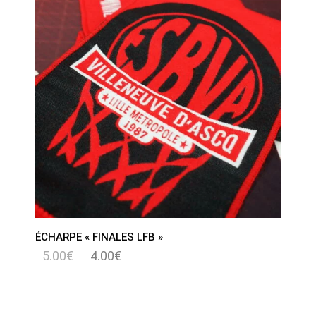
ÉCHARPE « FINALES LFB »
5.00
€
4.00
€