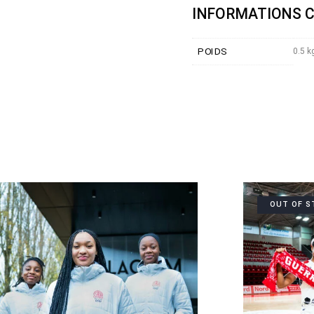
INFORMATIONS 
POIDS
0.5 k
OUT OF S