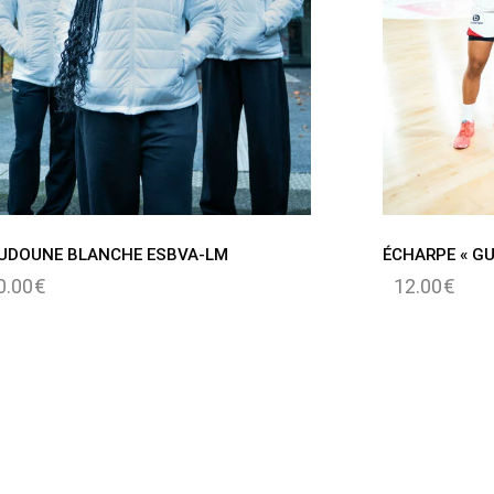
UDOUNE BLANCHE ESBVA-LM
ÉCHARPE « GU
0.00
€
12.00
€