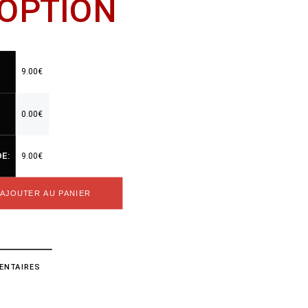
'OPTION
9.00
€
0.00
€
E:
9.00
€
AJOUTER AU PANIER
ENTAIRES