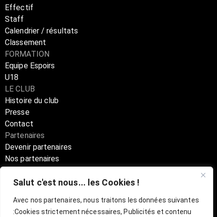
Effectif
Staff
Calendrier / résultats
Classement
FORMATION
Equipe Espoirs
U18
LE CLUB
Histoire du club
Presse
Contact
Partenaires
Devenir partenaires
Nos partenaires
Annuaire partenaires
Salut c'est nous... les Cookies !
Boutique
Avec nos partenaires, nous traitons les données suivantes
:
Cookies strictement nécessaires, Publicités et contenu
Billetterie Officielle ESBVA-LM