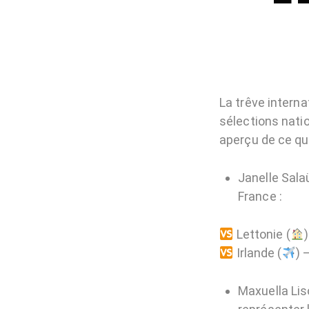
La trêve interna
sélections natio
aperçu de ce qui
Janelle Sala
France :
Lettonie (
Irlande (
) 
Maxuella Li