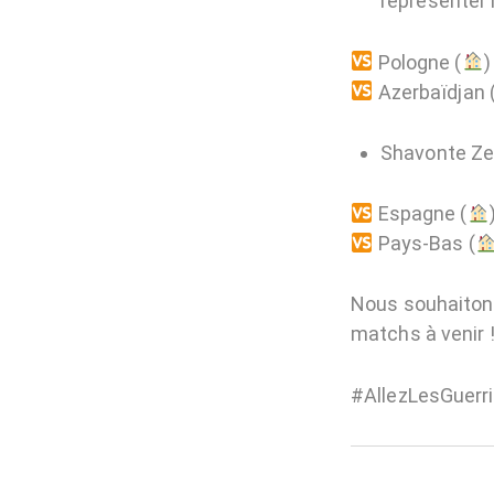
représenter 
Pologne (
)
Azerbaïdjan 
Shavonte Zel
Espagne (
Pays-Bas (
Nous souhaitons
matchs à venir 
#AllezLesGuerr