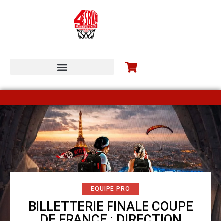
ESBVA-LM COMMUNITY
EQUIPE PRO
BILLETTERIE FINALE COUPE
DE FRANCE : DIRECTION