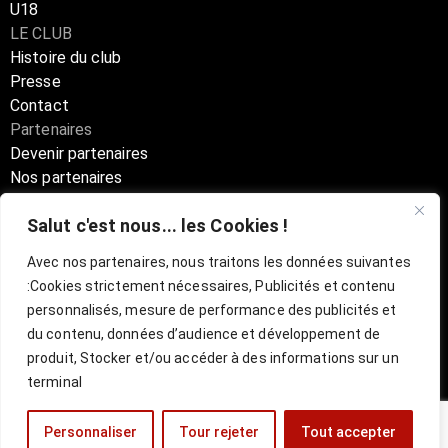
U18
LE CLUB
Histoire du club
Presse
Contact
Partenaires
Devenir partenaires
Nos partenaires
Annuaire partenaires
Salut c'est nous... les Cookies !
Boutique
Avec nos partenaires, nous traitons les données suivantes
:
Cookies strictement nécessaires, Publicités et contenu
Billetterie Officielle ESBVA-LM
personnalisés, mesure de performance des publicités et
du contenu, données d’audience et développement de
mentions légales
l
CGU
produit, Stocker et/ou accéder à des informations sur un
terminal
Personnaliser
Tour rejeter
Tout accepter
Site réalisé par
VISUL3