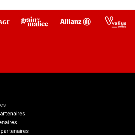
res
partenaires
enaires
 partenaires