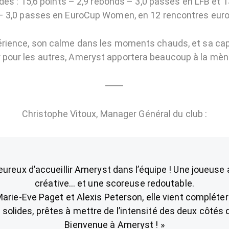
es : 15,6 points – 2,9 rebonds – 3,0 passes en LFB et 13
– 3,0 passes en EuroCup Women, en 12 rencontres eur
rience, son calme dans les moments chauds, et sa cap
pour les autres, Ameryst apportera beaucoup à la mène
⸻
Christophe Vitoux, Manager Général du club :
eureux d’accueillir Ameryst dans l’équipe ! Une joueuse a
créative… et une scoreuse redoutable.
arie-Eve Paget et Alexis Peterson, elle vient compléter 
s solides, prêtes à mettre de l’intensité des deux côtés d
Bienvenue à Ameryst ! »