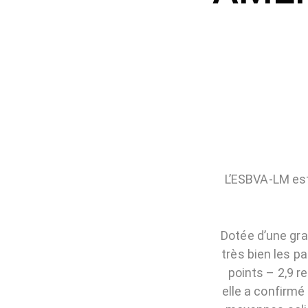
L’ESBVA-LM est
Dotée d’une gra
très bien les p
points – 2,9 r
elle a confirmé