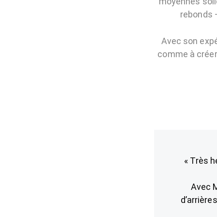
moyennes solid
rebonds 
Avec son expé
comme à créer 
« Très h
Avec M
d’arrière