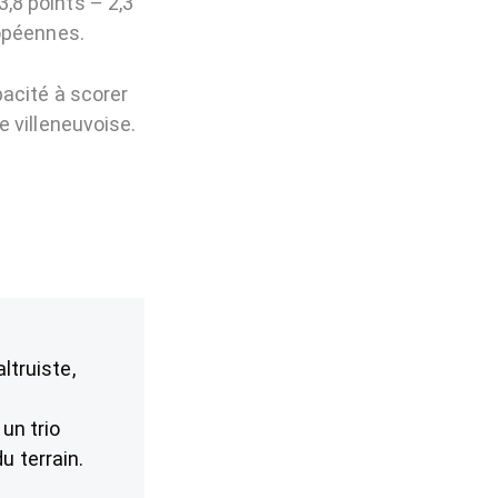
,8 points – 2,3
opéennes.
acité à scorer
 villeneuvoise.
ltruiste,
un trio
u terrain.