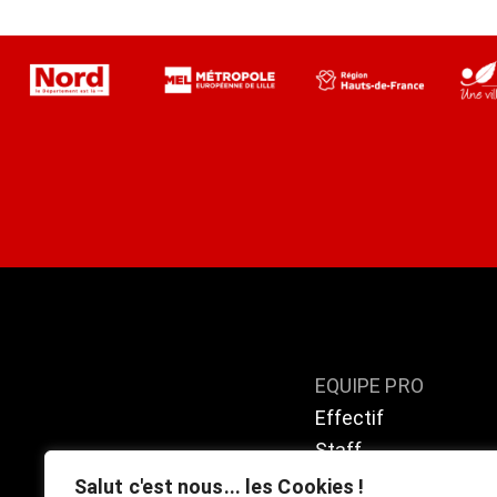
EQUIPE PRO
Effectif
Staff
Calendrier / résulta
Salut c'est nous... les Cookies !