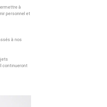
permettre à
nir personnel et
assés à nos
ojets
l continueront