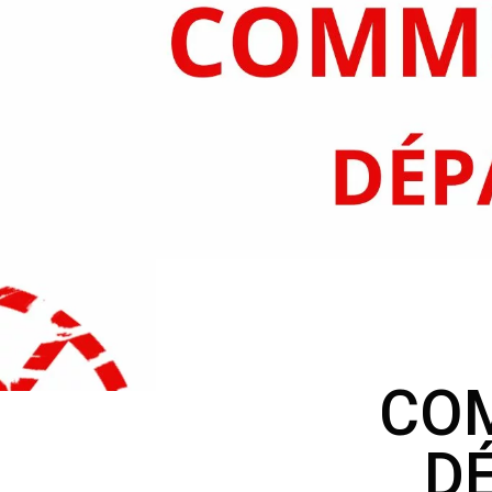
COM
D