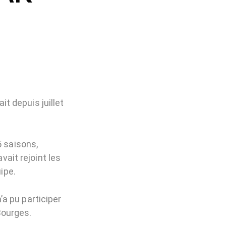
it depuis juillet
5 saisons,
vait rejoint les
ipe.
a pu participer
Bourges.