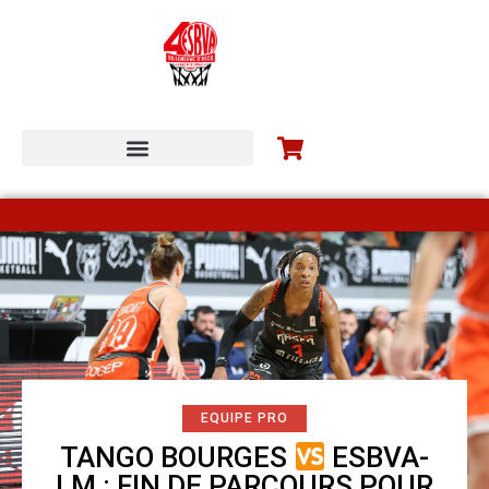
ESBVA-LM COMMUNITY
EQUIPE PRO
TANGO BOURGES
ESBVA-
LM : FIN DE PARCOURS POUR