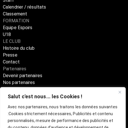
Staff
Calendrier / résultats
Classement
FORMATION
Equipe Espoirs
U18
LE CLUB
Histoire du club
Presse
Contact
Partenaires
Devenir partenaires
Nos partenaires
Annuaire partenaires
Salut c'est nous... les Cookies !
Boutique
Avec nos partenaires, nous traitons les données suivantes
:
Cookies strictement nécessaires, Publicités et contenu
Billetterie Officielle ESBVA-LM
personnalisés, mesure de performance des publicités et
du contenu, données d’audience et développement de