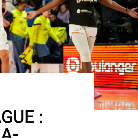
GUE :
RA-