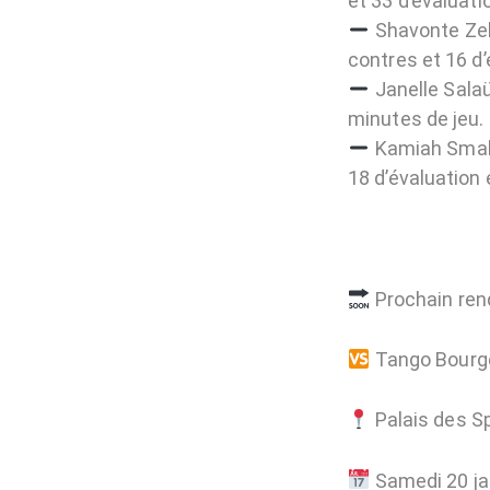
et 33 d’évaluati
Shavonte Zell
contres et 16 d’
Janelle Salaü
minutes de jeu.
Kamiah Smalls
18 d’évaluation 
Prochain rend
Tango Bourg
Palais des Sp
Samedi 20 ja