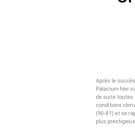
Après le succès
Palacium hier so
de suite toutes
conditions clima
(90-81) et se ra
plus prestigieu