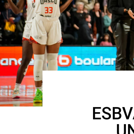
ESB
UN