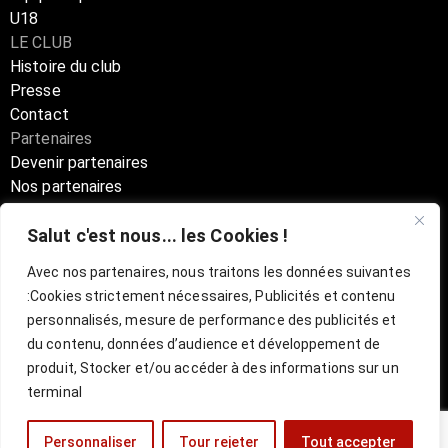
U18
LE CLUB
Histoire du club
Presse
Contact
Partenaires
Devenir partenaires
Nos partenaires
Annuaire partenaires
Salut c'est nous... les Cookies !
Boutique
Avec nos partenaires, nous traitons les données suivantes
:
Cookies strictement nécessaires, Publicités et contenu
Billetterie Officielle ESBVA-LM
personnalisés, mesure de performance des publicités et
du contenu, données d’audience et développement de
mentions légales
l
CGU
produit, Stocker et/ou accéder à des informations sur un
terminal
Personnaliser
Tour rejeter
Tout accepter