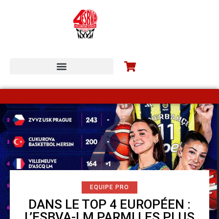
ESBVA-LM COMMUNITY
EQUIPE PRO
DANS LE TOP 4 EUROPÉEN :
L’ESBVA-LM PARMI LES PLUS