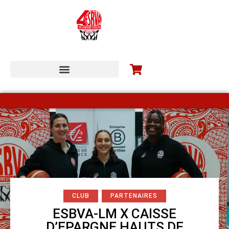
ESBVA-LM COMMUNITY
CLUB
PARTENAIRES
ESBVA-LM X CAISSE
D’EPARGNE HAUTS DE