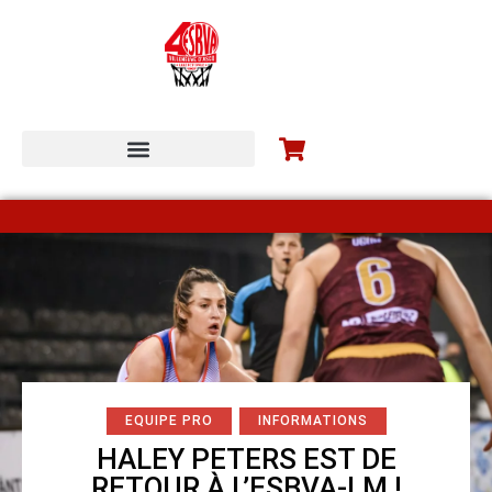
ESBVA-LM COMMUNITY
EQUIPE PRO
INFORMATIONS
HALEY PETERS EST DE
RETOUR À L’ESBVA-LM !