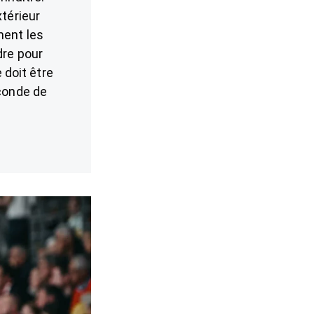
xtérieur
ment les
dre pour
 doit être
econde de