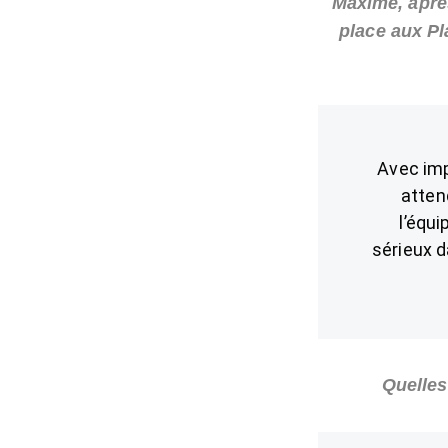
Maxime, aprè
place aux Pl
Avec imp
atten
l’équi
sérieux d
Quelles