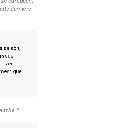
tre européen,
ette dernière
a saison,
orsque
si avec
lement que
matchs ?