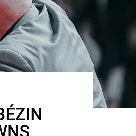
BÉZIN
WNS