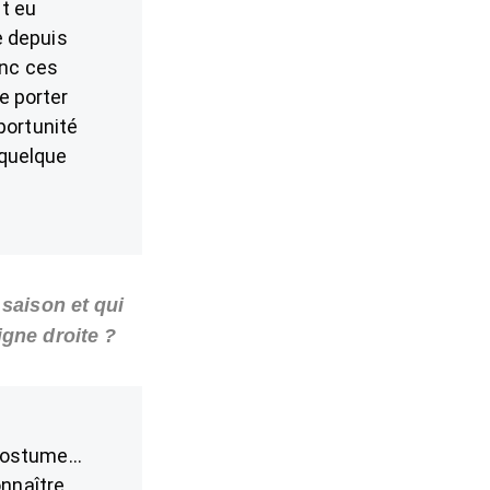
t eu
e depuis
onc ces
e porter
portunité
 quelque
 saison et qui
igne droite ?
e costume…
onnaître.