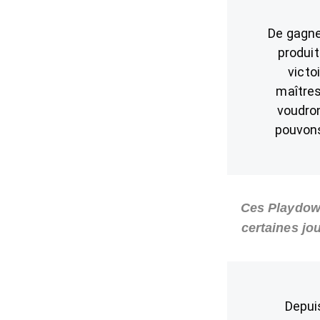
De gagner
produit
victo
maîtres
voudron
pouvons 
Ces Playdown
certaines jo
Depuis