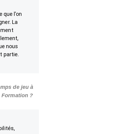
e que l’on
gner. La
lement
alement,
ue nous
t partie.
emps de jeu à
e Formation ?
ilités,