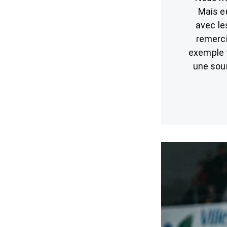
Mais eu
avec le
remerci
exemple t
une sour