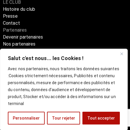
LE CLUB
Histoire du club
Presse
Contact
Partenaires
Devenir partenaires
Nos partenaires
Annuaire partenaires
Salut c'est nous... les Cookies !
Boutique
Avec nos partenaires, nous traitons les données suivantes
:
Cookies strictement nécessaires, Publicités et contenu
Billetterie Officielle ESBVA-LM
personnalisés, mesure de performance des publicités et
du contenu, données d’audience et développement de
mentions légales
l
CGU
produit, Stocker et/ou accéder à des informations sur un
terminal
Personnaliser
Tour rejeter
Tout accepter
Site réalisé par
VISUL3