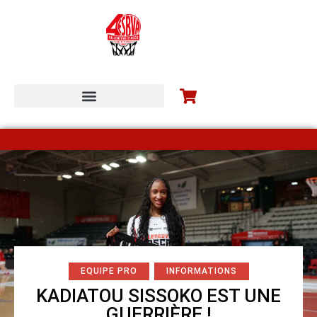
ESBVA-LM COMMUNITY
EQUIPE PRO
INFORMATIONS
KADIATOU SISSOKO EST UNE
GUERRIÈRE !