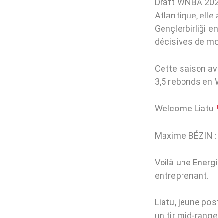
Draft WNBA 2025
Atlantique, ell
Gençlerbirliği e
décisives de mo
Cette saison av
3,5 rebonds en
Welcome Liatu
Maxime BÉZIN :
Voilà une Energ
entreprenant.
Liatu, jeune po
un tir mid-rang