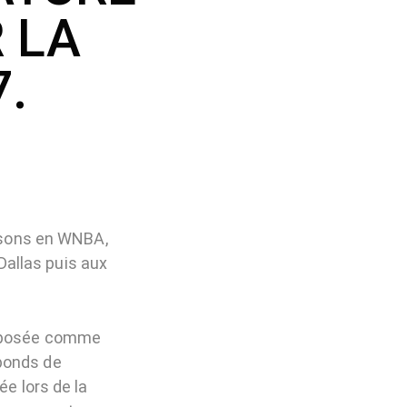
 LA
.
aisons en WNBA,
allas puis aux
 imposée comme
bonds de
ée lors de la