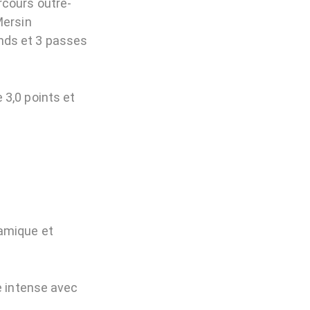
rcours outre-
Mersin
bonds et 3 passes
 3,0 points et
namique et
e intense avec