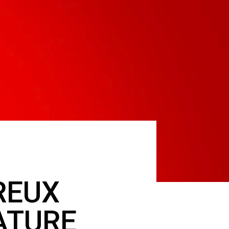
REUX
ATURE