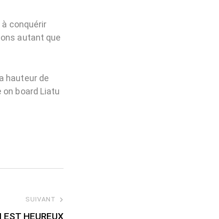
 à conquérir
hons autant que
a hauteur de
 on board Liatu
SUIVANT
M EST HEUREUX