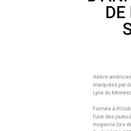
DE
Ailière américai
marquées par de
Lynx du Minneso
Formée à Pittsb
l’une des joueu
moyenne lors de 