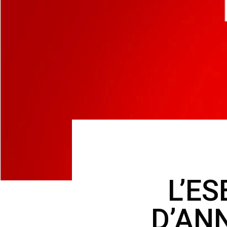
L’E
D’AN