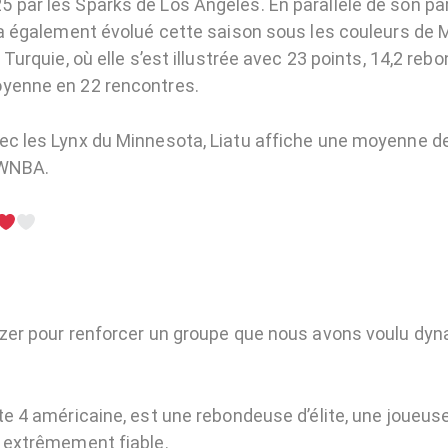
 par les Sparks de Los Angeles. En parallèle de son pa
e a également évolué cette saison sous les couleurs de 
n Turquie, où elle s’est illustrée avec 23 points, 14,2 re
yenne en 22 rencontres.
ec les Lynx du Minnesota, Liatu affiche une moyenne de
 WNBA.
izer pour renforcer un groupe que nous avons voulu dy
ste 4 américaine, est une rebondeuse d’élite, une joueus
e extrêmement fiable.