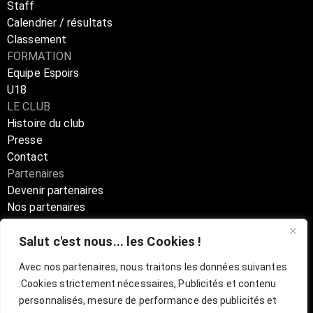
Staff
Calendrier / résultats
Classement
FORMATION
Equipe Espoirs
U18
LE CLUB
Histoire du club
Presse
Contact
Partenaires
Devenir partenaires
Nos partenaires
Annuaire partenaires
Salut c'est nous... les Cookies !
Boutique
Avec nos partenaires, nous traitons les données suivantes
:
Cookies strictement nécessaires, Publicités et contenu
Billetterie Officielle ESBVA-LM
personnalisés, mesure de performance des publicités et