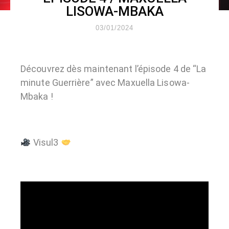
LISOWA-MBAKA
03/01/2024
Découvrez dès maintenant l’épisode 4 de “La
minute Guerrière” avec Maxuella Lisowa-
Mbaka !
Visul3