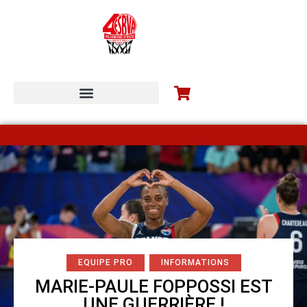
ESBVA-LM COMMUNITY
EQUIPE PRO
INFORMATIONS
MARIE-PAULE FOPPOSSI EST
UNE GUERRIÈRE !