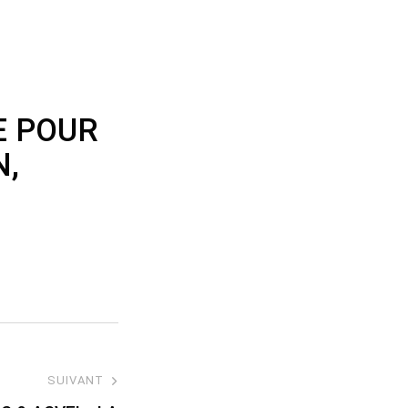
E POUR
N,
/
SUIVANT