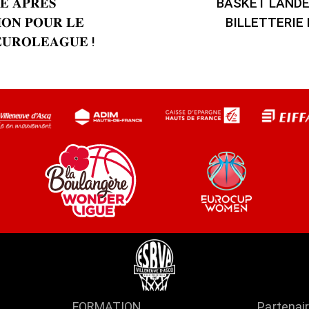
𝐄 𝐀𝐏𝐑𝐄̀𝐒
BASKET LANDES
𝐎𝐍 𝐏𝐎𝐔𝐑 𝐋𝐄
BILLETTERIE 
𝐔𝐑𝐎𝐋𝐄𝐀𝐆𝐔𝐄 !
FORMATION
Partenai