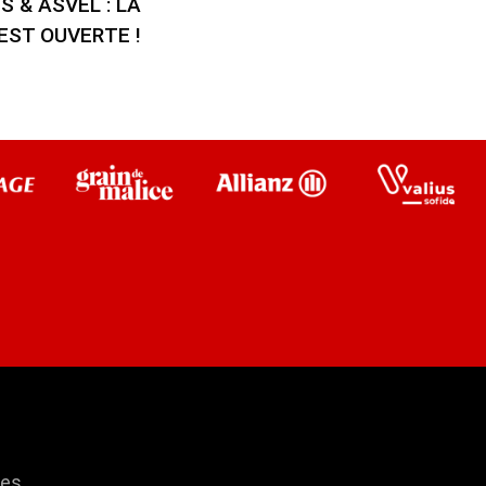
 & ASVEL : LA
EST OUVERTE !
res