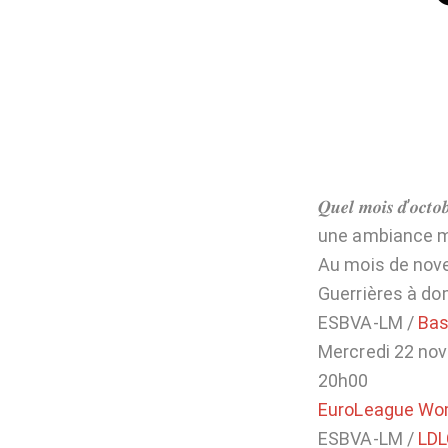
𝑸𝒖𝒆𝒍 𝒎𝒐𝒊𝒔 𝒅’
une ambiance ma
Au mois de nove
Guerrières à dom
ESBVA-LM /
Bas
Mercredi 22 no
20h00
EuroLeague W
ESBVA-LM /
LDL