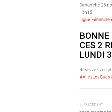
Dimanche 26 n
15h15
Ligue Féminine 
BONNE 
CES 2 
LUNDI 
Réservez vos pl
#AllezLesGuerr
PRÉCÉDENT