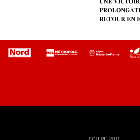
𝐔𝐍𝐄 𝐕𝐈𝐂𝐓𝐎𝐈𝐑
𝐏𝐑𝐎𝐋𝐎𝐍𝐆𝐀𝐓
𝐑𝐄𝐓𝐎𝐔𝐑 𝐄𝐍 
EQUIPE PRO