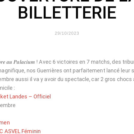
BILLETTERIE
29/10/2023
𝒐𝒄𝒕𝒐𝒃𝒓𝒆 𝒂𝒖 𝑷𝒂𝒍𝒂𝒄𝒊𝒖𝒎 ! Avec 6 victoires en 7 matchs, des 
gnifique, nos Guerrières ont parfaitement lancé leur s
mbre aussi il va y avoir du spectacle, car 2 gros chocs
icile :
ket Landes – Officiel
vembre
omen
C ASVEL Féminin