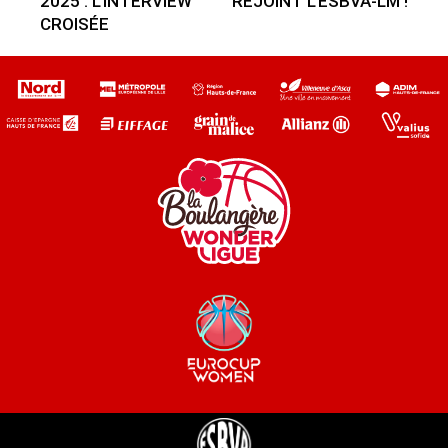
2025 : L’INTERVIEW
REJOINT L’ESBVA-LM !
CROISÉE