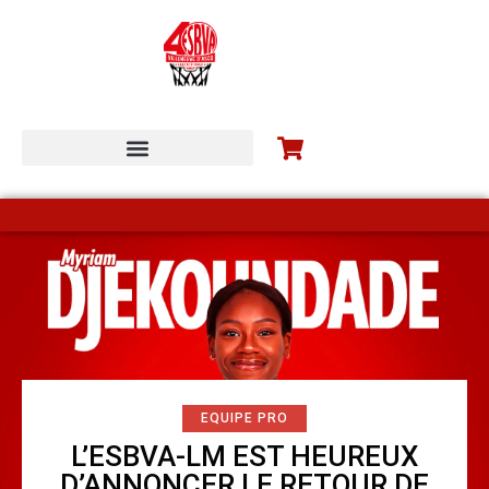
ESBVA-LM COMMUNITY
EQUIPE PRO
L’ESBVA-LM EST HEUREUX
D’ANNONCER LE RETOUR DE