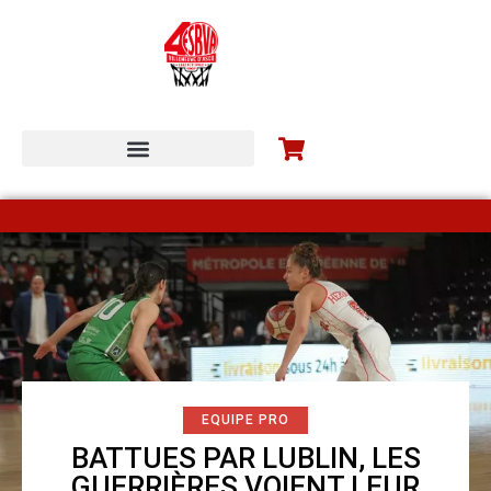
ESBVA-LM COMMUNITY
EQUIPE PRO
BATTUES PAR LUBLIN, LES
GUERRIÈRES VOIENT LEUR