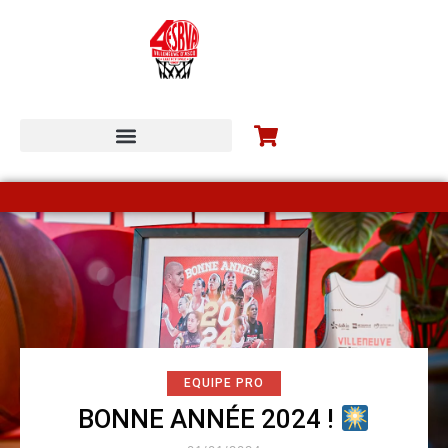
ESBVA-LM COMMUNITY
EQUIPE PRO
BONNE ANNÉE 2024 !