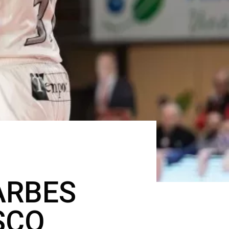
ARBES
SCQ