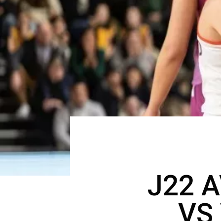
J22 
VS