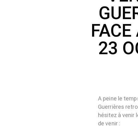
GUER
FACE
23 O
A peine le temps
Guerrières retr
hésitez à venir 
de venir :