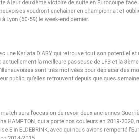
te à leur deuxième victoire de suite en Eurocoupe face a
leneuvoises voudront enchaîner en championnat et oublie
 à Lyon (60-59) le week-end dernier.
c une Kariata DIABY qui retrouve tout son potentiel et 
 actuellement la meilleure passeuse de LFB et la 3ème
 Villeneuvoises sont très motivées pour déplacer des m
eur public, qu’elles retrouvent depuis quelques semaines
match sera l’occasion de revoir deux anciennes Guerrière
ha HAMPTON, qui a porté nos couleurs en 2019-2020, m
e Elin ELDEBRINK, avec qui nous avions remporté l’Eu
son 2014-2015.