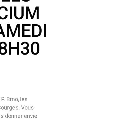
ACIUM
AMEDI
18H30
P. Brno, les
 Bourges. Vous
s donner envie