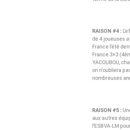
RAISON #4 :
L’e
de 4 joueuses a
France l’été de
France 3×3 (4èm
YACOUBOU, cham
on n’oubliera p
nombreuses an
RAISON #5 :
Une
aux autres équi
l’ESBVA-LM pour 