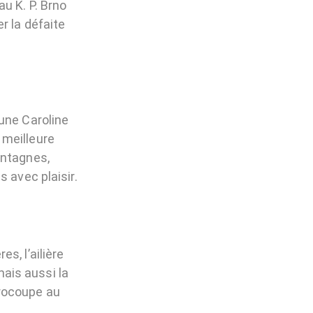
u K. P. Brno
r la défaite
une Caroline
 meilleure
ontagnes,
 avec plaisir.
s, l’ailière
ais aussi la
rocoupe au