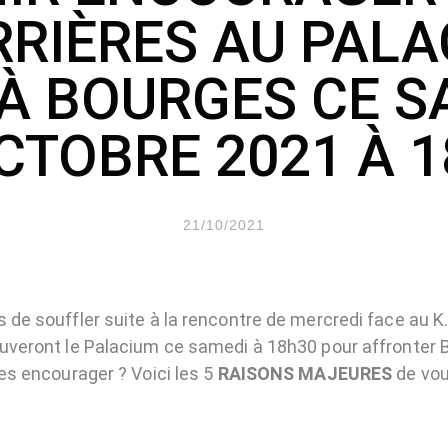
RIÈRES AU PAL
 À BOURGES CE S
CTOBRE 2021 À 
21/10/2021
 de souffler suite à la rencontre de mercredi face au K. 
ouveront le Palacium ce samedi à 18h30 pour affronter
les encourager ? Voici les 5
RAISONS MAJEURES
de vou