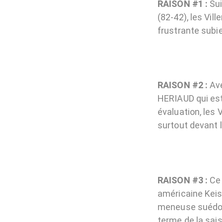
RAISON #1 :
Sui
(82-42), les Vil
frustrante subie
RAISON #2 :
Ave
HERIAUD qui est
évaluation, les
surtout devant l
RAISON #3 :
Ce 
américaine Keis
meneuse suédois
terme de la sai