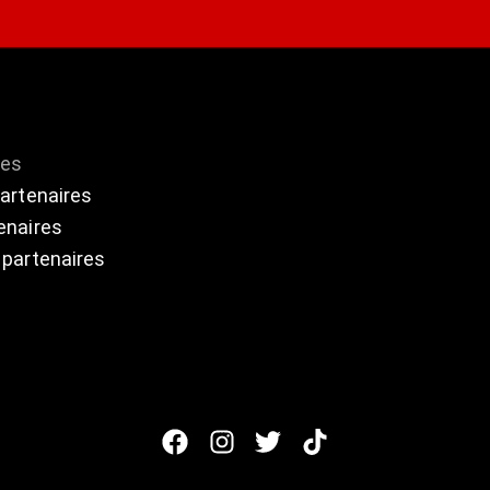
res
partenaires
enaires
 partenaires