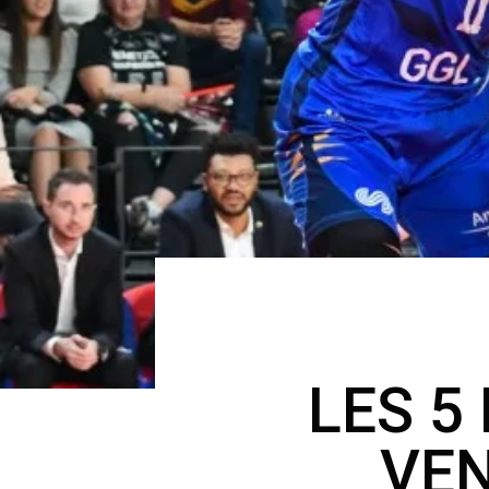
LES 5
VEN