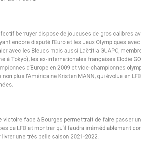
ffectif berruyer dispose de joueuses de gros calibres 
yant encore disputé l’Euro et les Jeux Olympiques avec 
rnier avec les Bleues mais aussi Laëtitia GUAPO, membre
e à Tokyo), les ex-internationales françaises Elodie GO
pionnes d’Europe en 2009 et vice-championnes olymp
as non plus l’Américaine Kristen MANN, qui évolue en LF
nées.
 victoire face à Bourges permettrait de faire passer u
pes de LFB et montrer qu’il faudra irrémédiablement co
livrer une très belle saison 2021-2022.