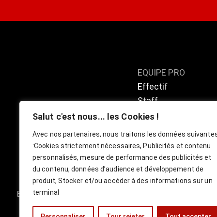
EQUIPE PRO
Effectif
Staff
Calendrier / résulta
Salut c'est nous... les Cookies !
Classement
Avec nos partenaires, nous traitons les données suivante
:
Cookies strictement nécessaires, Publicités et contenu
personnalisés, mesure de performance des publicités et
du contenu, données d’audience et développement de
produit, Stocker et/ou accéder à des informations sur un
terminal
Boutique
Billetterie Officielle ESBVA-LM
Personnaliser
Tour rejeter
Tout accepter