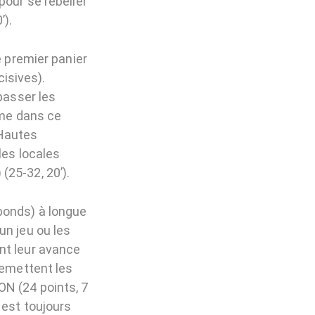
pour se rebeller
’).
e premier panier
isives).
passer les
hme dans ce
 Hautes
les locales
(25-32, 20’).
bonds) à longue
un jeu ou les
nt leur avance
remettent les
N (24 points, 7
 est toujours