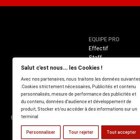
EQUIPE PRO
Effectif
Staff
Calendrier / résulta
Salut c'est nous... les Cookies !
Classement
Avec nos partenaires, nous traitons les données suivante
:
Cookies strictement nécessaires, Publicités et contenu
personnalisés, mesure de performance des publicités et
du contenu, données d’audience et développement de
produit, Stocker et/ou accéder à des informations sur un
terminal
Boutique
Billetterie Officielle ESBVA-LM
Personnaliser
Tour rejeter
Tout accepter