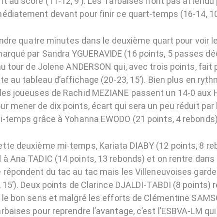
 au score (11-12, 9’). Les Tarbaises n’ont pas attendu 
édiatement devant pour finir ce quart-temps (16-14, 10
tendre quatre minutes dans le deuxième quart pour voir l
arqué par Sandra YGUERAVIDE (16 points, 5 passes déc
au tour de Jolene ANDERSON qui, avec trois points, fait 
te au tableau d’affichage (20-23, 15’). Bien plus en ryt
 les joueuses de Rachid MEZIANE passent un 14-0 aux
 mener de dix points, écart qui sera un peu réduit par 
mi-temps grâce à Yohanna EWODO (21 points, 4 rebonds) 
tte deuxième mi-temps, Kariata DIABY (12 points, 8 re
 à Ana TADIC (14 points, 13 rebonds) et on rentre dans 
 répondent du tac au tac mais les Villeneuvoises garde
 15’). Deux points de Clarince DJALDI-TABDI (8 points) 
 le bon sens et malgré les efforts de Clémentine SAMSO
rbaises pour reprendre l’avantage, c’est l’ESBVA-LM qui