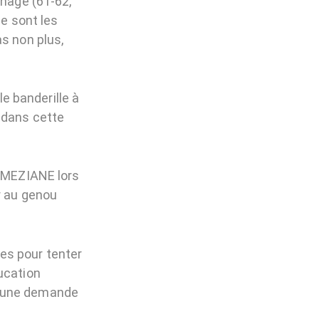
chage (61-62,
ce sont les
s non plus,
e banderille à
 dans cette
d MEZIANE lors
r au genou
es pour tenter
ucation
ait une demande