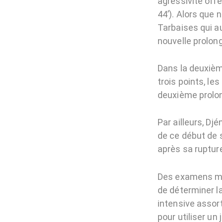
agressivité offe
44’). Alors que 
Tarbaises qui a
nouvelle prolong
Dans la deuxièm
trois points, l
deuxième prolong
Par ailleurs, D
de ce début de 
après sa rupture
Des examens méd
de déterminer l
intensive assort
pour utiliser un