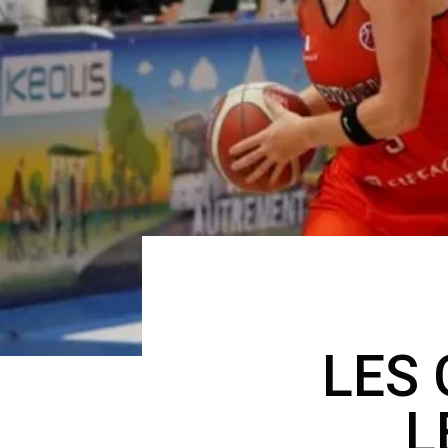
LES
L