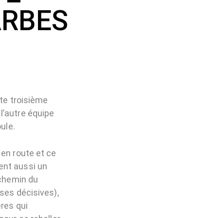
ARBES
tte troisième
l’autre équipe
ule.
 en route et ce
ent aussi un
 chemin du
ses décisives),
res qui