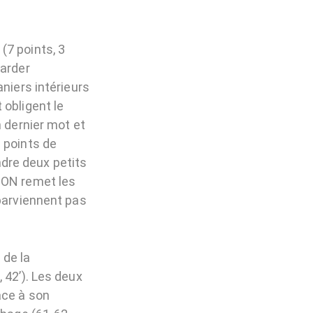
(7 points, 3
garder
niers intérieurs
 obligent le
n dernier mot et
 points de
dre deux petits
SON remet les
 parviennent pas
 de la
 42’). Les deux
âce à son