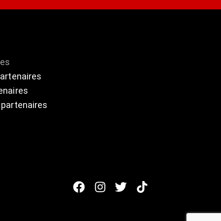
res
partenaires
enaires
 partenaires