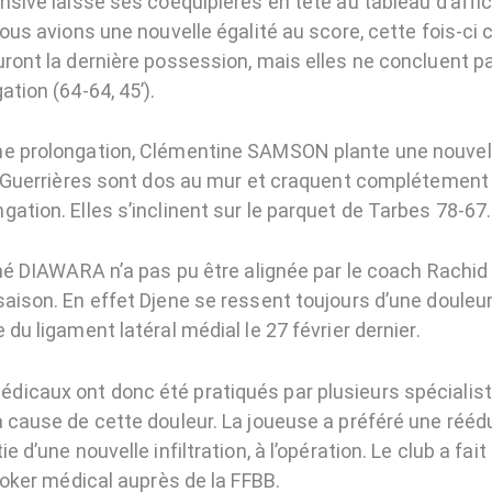
nsive laisse ses coéquipières en tête au tableau d’affi
nous avions une nouvelle égalité au score, cette fois-ci 
uront la dernière possession, mais elles ne concluent pa
ation (64-64, 45’).
e prolongation, Clémentine SAMSON plante une nouvell
es Guerrières sont dos au mur et craquent complétement
ation. Elles s’inclinent sur le parquet de Tarbes 78-67.
jéné DIAWARA n’a pas pu être alignée par le coach Rachi
saison. En effet Djene se ressent toujours d’une douleu
 du ligament latéral médial le 27 février dernier.
icaux ont donc été pratiqués par plusieurs spécialist
a cause de cette douleur. La joueuse a préféré une rééd
ie d’une nouvelle infiltration, à l’opération. Le club a f
 joker médical auprès de la FFBB.