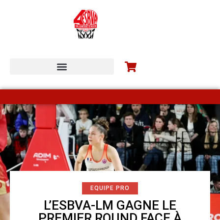
ESBVA-LM COMMUNITY
EQUIPE PRO
L’ESBVA-LM GAGNE LE
PREMIER ROUND FACE À