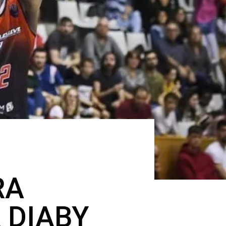
RA
 DIABY