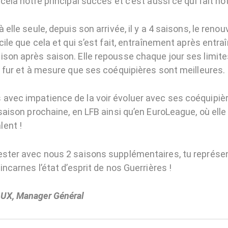
 cela notre principal succès et c’est aussi ce qui fait not
 elle seule, depuis son arrivée, il y a 4 saisons, le reno
acile que cela et qui s’est fait, entraînement après ent
ison après saison. Elle repousse chaque jour ses limite
u fur et à mesure que ses coéquipières sont meilleures.
avec impatience de la voir évoluer avec ses coéquipiè
 saison prochaine, en LFB ainsi qu’en EuroLeague, où ell
ent !
ester avec nous 2 saisons supplémentaires, tu représe
 incarnes l’état d’esprit de nos Guerrières !
OUX, Manager Général