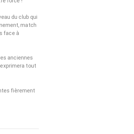
re force !
uveau du club qui
raînement, match
s face à
res anciennes
e exprimera tout
ntes fièrement