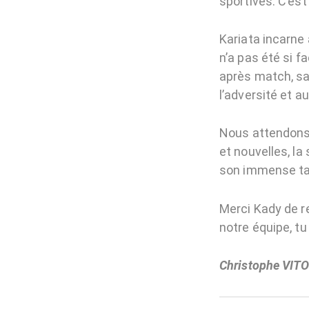
sportives. C’est
Kariata incarne à
n’a pas été si f
après match, sa
l’adversité et a
Nous attendons 
et nouvelles, la
son immense tal
Merci Kady de r
notre équipe, tu
Christophe VIT