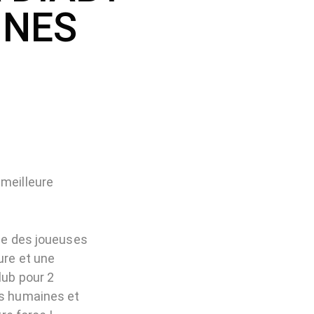
INES
 meilleure
ise des joueuses
ure et une
lub pour 2
es humaines et