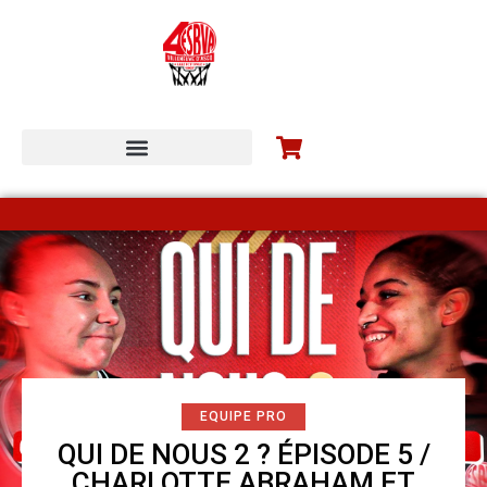
ESBVA-LM COMMUNITY
EQUIPE PRO
QUI DE NOUS 2 ? ÉPISODE 5 /
CHARLOTTE ABRAHAM ET