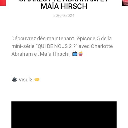
MAÏA HIRSCH
30/04/2024
Découvrez dès maintenant l’épisode 5 de la
mini-série “QUI DE NOUS 2 ?” avec Charlotte
Abraham et Maïa Hirsch !
Visul3