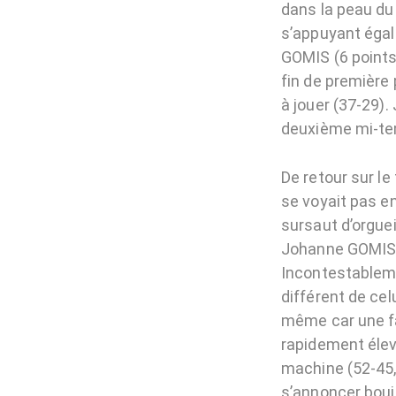
dans la peau du 
s’appuyant égal
GOMIS (6 points
fin de première 
à jouer (37-29).
deuxième mi-tem
De retour sur le
se voyait pas en
sursaut d’orgue
Johanne GOMIS m
Incontestableme
différent de cel
même car une fa
rapidement élev
machine (52-45, 
s’annoncer bouil