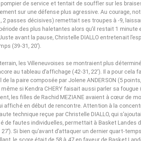
pompier de service et tentait de souffler sur les braises
ement sur une défense plus agressive. Au courage, not
, 2 passes décisives) remettait ses troupes à -9, laiss
période des plus haletantes alors qu’il restait 1 minut
 Juste avant la pause, Christelle DIALLO entretenait l’esp
ps (39-31, 20’).
 terrain, les Villeneuvoises se montraient plus détermi
core au tableau d’affichage (42-31, 22’). Il a pour cela f
il de la paire composée par Jolene ANDERSON (5 points,
ême si Kendra CHERY faisait aussi parler sa fougue (4
nt, les filles de Rachid MEZIANE avaient à cœur de mo
ui affiché en début de rencontre. Attention à la concent
ute technique reçue par Christelle DIALLO, qui s’ajouta
é de fautes individuelles, permettait à Basket Landes d
27’). Si bien qu’avant d’attaquer un dernier quart-temps 
lant, le score était de 58 à 47 en faveur de Basket Lan