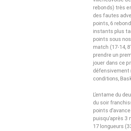
rebonds) très e
des fautes adve
points, 6 rebond
instants plus t
points sous nos
match (17-14, 8
prendre un premi
jouer dans ce p
défensivement m
conditions, Bas
L’entame du deu
du soir franchi
points d’avance 
puisqu’après 3 
17 longueurs (33