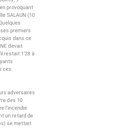
 en provoquant
elle SALAUN (10
 Quelques
t ses premiers
acquis dans ce
ANE devait
l restait 1’28 à
ayants
s ces
urs adversaires
rre des 10
e l’incendie
t un retard de
es) se mettait