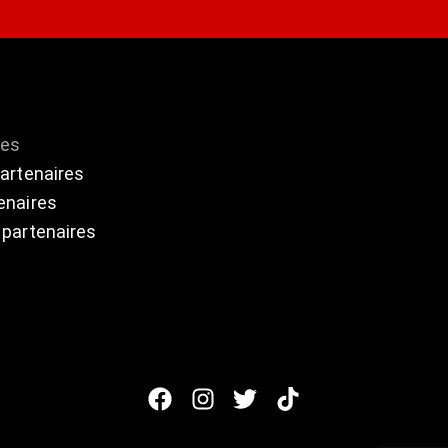
res
partenaires
enaires
 partenaires