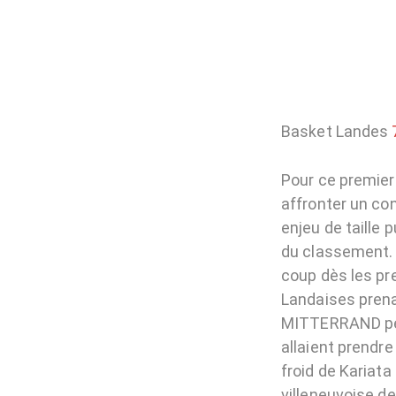
Basket Landes
Pour ce premier
affronter un co
enjeu de taille 
du classement. 
coup dès les pr
Landaises prenai
MITTERRAND pen
allaient prendr
froid de Kariata
villeneuvoise d