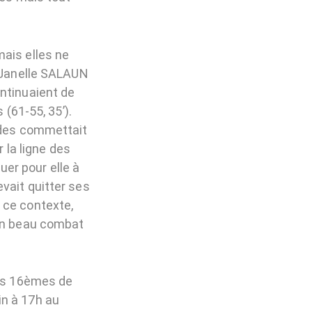
mais elles ne
e Janelle SALAUN
ontinuaient de
 (61-55, 35’).
andes commettait
r la ligne des
er pour elle à
vait quitter ses
 ce contexte,
 un beau combat
les 16èmes de
in à 17h au