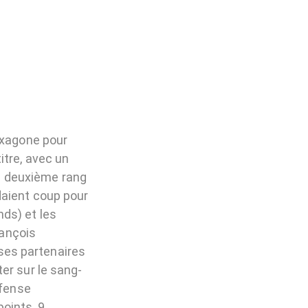
exagone pour
itre, avec un
au deuxième rang
daient coup pour
ds) et les
rançois
ses partenaires
er sur le sang-
éfense
oints, 9