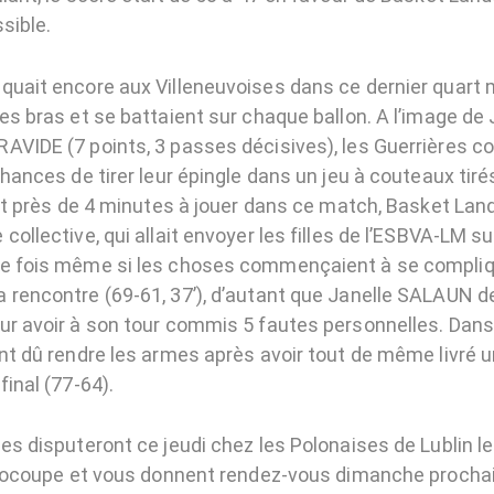
sible.
quait encore aux Villeneuvoises dans ce dernier quart 
les bras et se battaient sur chaque ballon. A l’image d
AVIDE (7 points, 3 passes décisives), les Guerrières c
chances de tirer leur épingle dans un jeu à couteaux tirés
tait près de 4 minutes à jouer dans ce match, Basket L
collective, qui allait envoyer les filles de l’ESBVA-LM su
e fois même si les choses commençaient à se compliqu
 rencontre (69-61, 37’), d’autant que Janelle SALAUN de
ur avoir à son tour commis 5 fautes personnelles. Dans
ont dû rendre les armes après avoir tout de même livré
final (77-64).
ses disputeront ce jeudi chez les Polonaises de Lublin 
Eurocoupe et vous donnent rendez-vous dimanche procha