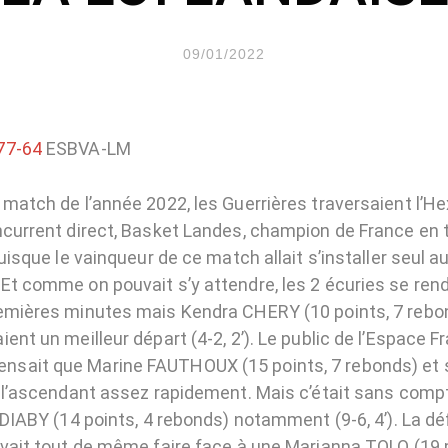
09/01/2022
77-64
ESBVA-LM
 match de l’année 2022, les Guerrières traversaient l’H
ncurrent direct, Basket Landes, champion de France en t
puisque le vainqueur de ce match allait s’installer seul 
Et comme on pouvait s’y attendre, les 2 écuries se ren
emières minutes mais Kendra CHERY (10 points, 7 rebon
ent un meilleur départ (4-2, 2’). Le public de l’Espace F
sait que Marine FAUTHOUX (15 points, 7 rebonds) et 
e l’ascendant assez rapidement. Mais c’était sans compt
 DIABY (14 points, 4 rebonds) notamment (9-6, 4’). La d
evait tout de même faire face à une Marianna TOLO (19 p