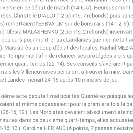
n verve en ce début de match (14-6, 5’). Heureusement,
rses, Christelle DIALLO (12 points, 7 rebonds) puis Jan
s) remettaient l’ESBVA-LM sur de bons rails (14-12, 6’).
ard, Olesia MALASHENKO (2 points, 2 rebonds) inscrivai
 couleurs pour montrer aux Landaises que rien n’était 
’). Mais après un coup d’éclat des locales, Rachid MEZI
er temps mort afin de relancer ses protégées alors qu’i
remier quart-temps (22-14). Ses conseils s’avéraient p
ais les Villeneuvoises peinaient à trouver la mire. Dan
ket Landes menait 24-16 après 10 minutes de jeu.
xième acte débutait mal pour les Guerrières puisque le
ssaient et même dépassaient pour la première fois la ba
(28-16, 12’). Les Nordistes devaient absolument éteindr
minutes dans ce deuxième quart-temps, elles accusaien
-16, 13’). Caroline HERIAUD (6 points, 7 passes décisiv