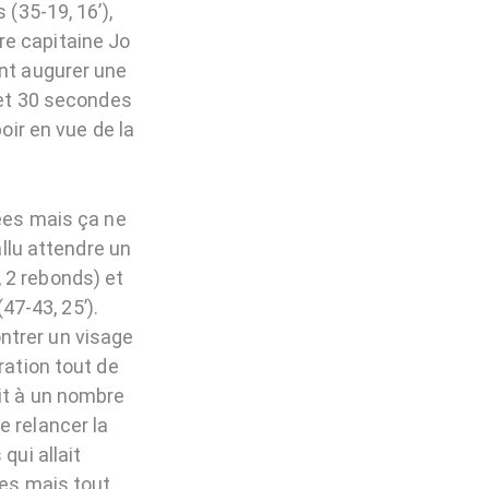
 (35-19, 16’),
re capitaine Jo
ant augurer une
e et 30 secondes
oir en vue de la
nées mais ça ne
allu attendre un
 2 rebonds) et
7-43, 25’).
ntrer un visage
ration tout de
it à un nombre
e relancer la
qui allait
des mais tout