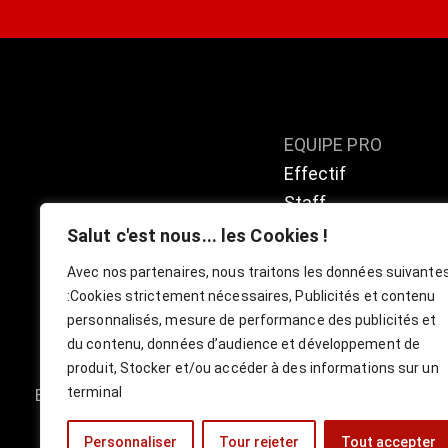
EQUIPE PRO
Effectif
Staff
Calendrier / résulta
Salut c'est nous... les Cookies !
Classement
Avec nos partenaires, nous traitons les données suivante
:
Cookies strictement nécessaires, Publicités et contenu
personnalisés, mesure de performance des publicités et
du contenu, données d’audience et développement de
produit, Stocker et/ou accéder à des informations sur un
terminal
Boutique
Billetterie Officielle ESBVA-LM
Personnaliser
Tour rejeter
Tout accepter