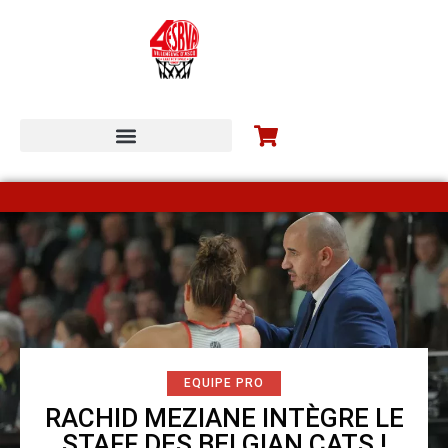
ESBVA-LM COMMUNITY
EQUIPE PRO
RACHID MEZIANE INTÈGRE LE
STAFF DES BELGIAN CATS !