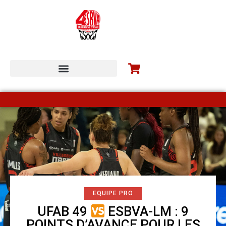
ESBVA-LM COMMUNITY
EQUIPE PRO
UFAB 49
ESBVA-LM : 9
POINTS D’AVANCE POUR LES