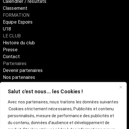
Calendrier / résultats
Classement
FORMATION
Equipe Espoirs
U18
LE CLUB
Histoire du club
Presse
Contact
Partenaires
Devenir partenaires
Nos partenaires
Annuaire partenaires
Salut c'est nous... les Cookies !
Boutique
Avec nos partenaires, nous traitons les données suivantes
:
Cookies strictement nécessaires, Publicités et contenu
Billetterie Officielle ESBVA-LM
personnalisés, mesure de performance des publicités et
du contenu, données d’audience et développement de
mentions légales
l
CGU