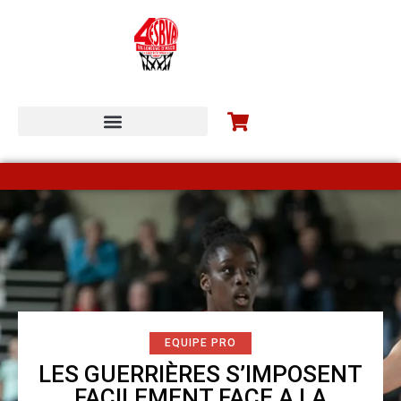
ESBVA-LM COMMUNITY
EQUIPE PRO
LES GUERRIÈRES S’IMPOSENT
FACILEMENT FACE A LA