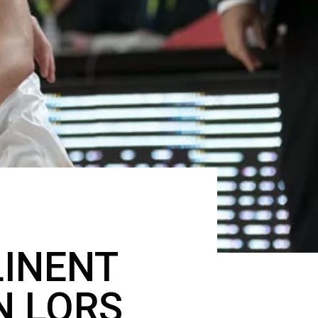
LINENT
N LORS