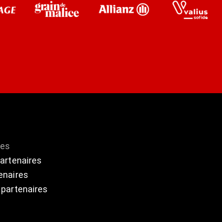
res
partenaires
enaires
 partenaires