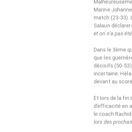
Malheureusement
Marine Johannes
match (23-33). L
Salaun déclarer
et on n’a pas ét
Dans le 3ème qu
que les guerrièr
décisifs (50-53)
incertaine. Héla
devant au score
Et lors de la fi
d’efficacité en 
le coach Rachi
lors des procha