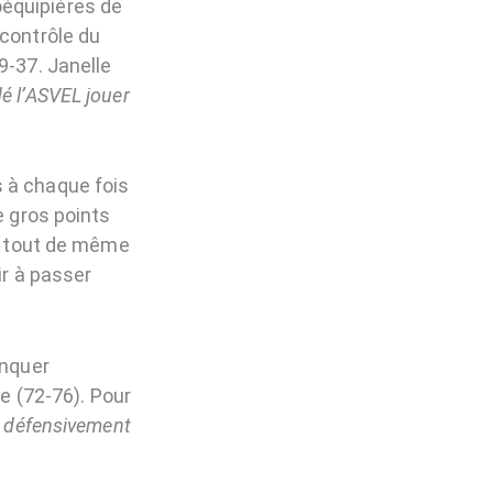
oéquipières de
 contrôle du
9-37. Janelle
é l’ASVEL jouer
s à chaque fois
e gros points
it tout de même
ir à passer
anquer
re (72-76). Pour
et défensivement