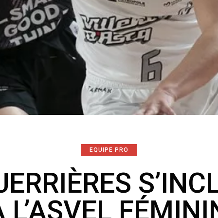
EQUIPE PRO
UERRIÈRES S’INC
A L’ASVEL FÉMINI