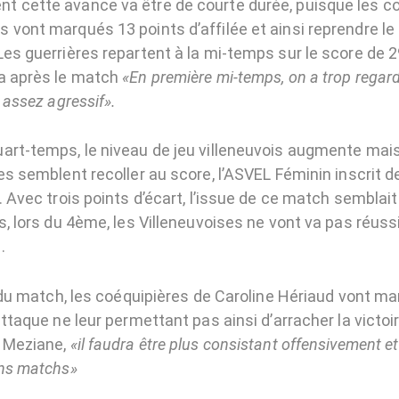
 cette avance va être de courte durée, puisque les c
 vont marqués 13 points d’affilée et ainsi reprendre le
es guerrières repartent à la mi-temps sur le score de 2
a après le match
«En première mi-temps, on a trop regard
é assez agressif».
art-temps, le niveau de jeu villeneuvois augmente mai
es semblent recoller au score, l’ASVEL Féminin inscrit d
. Avec trois points d’écart, l’issue de ce match sembla
s, lors du 4ème, les Villeneuvoises ne vont va pas réuss
.
n du match, les coéquipières de Caroline Hériaud vont m
attaque ne leur permettant pas ainsi d’arracher la victoi
d Meziane,
«il faudra être plus consistant offensivement 
ins matchs»