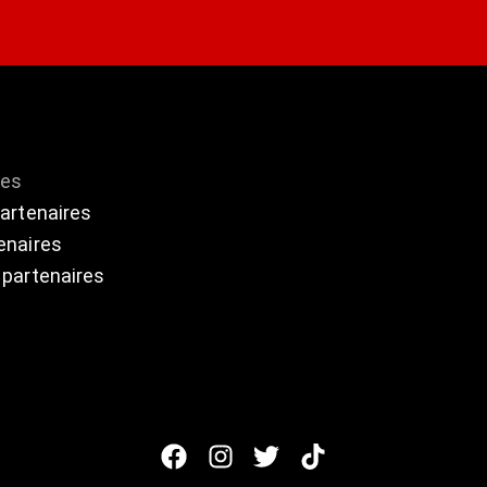
res
partenaires
enaires
 partenaires