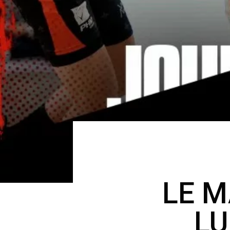
LE M
LU