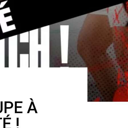
UPE À
É !