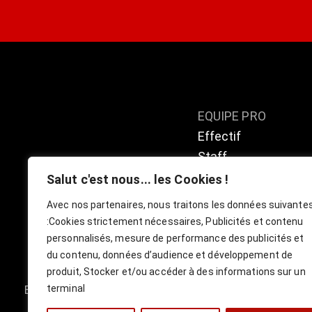
EQUIPE PRO
Effectif
Staff
Calendrier / résulta
Salut c'est nous... les Cookies !
Classement
Avec nos partenaires, nous traitons les données suivante
:
Cookies strictement nécessaires, Publicités et contenu
personnalisés, mesure de performance des publicités et
du contenu, données d’audience et développement de
produit, Stocker et/ou accéder à des informations sur un
terminal
Boutique
Billetterie Officielle ESBVA-LM