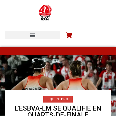
ESBVA-LM COMMUNITY
EQUIPE PRO
L’ESBVA-LM SE QUALIFIE EN
QUARTS-DE-FINALE